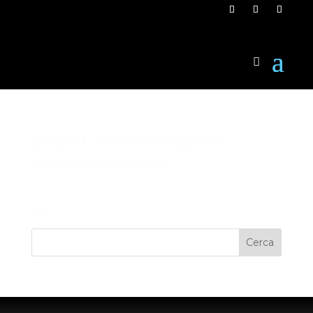
slider_era-meglio-
nascere-topi
Ricerca