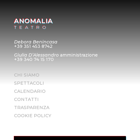
ANOMALIA
TEATRO
Debora Benincasa
+39 351 453 8742
Giulia D’Alessandro
amministrazione
+39 340 74 15 170
CHI SIAMO
SPETTACOLI
CALENDARIO
CONTATTI
TRASPARENZA
COOKIE POLICY